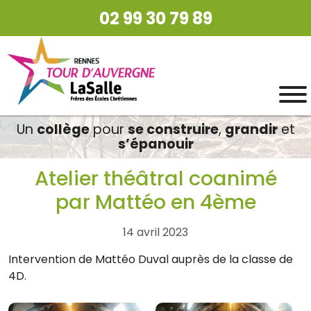
02 99 30 79 89
Un
collège
pour
se construire
,
grandir
et
s’épanouir
Atelier théâtral coanimé
par Mattéo en 4ème
14 avril 2023
Intervention de Mattéo Duval auprès de la classe de
4D.