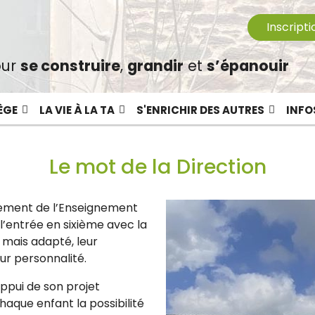
Inscripti
ur
se construire
,
grandir
et
s’épanouir
ÈGE
LA VIE À LA TA
S'ENRICHIR DES AUTRES
INFO
Le mot de la Direction
ssement de l’Enseignement
 l’entrée en sixième avec la
 mais adapté, leur
ur personnalité.
ppui de son projet
chaque enfant la possibilité