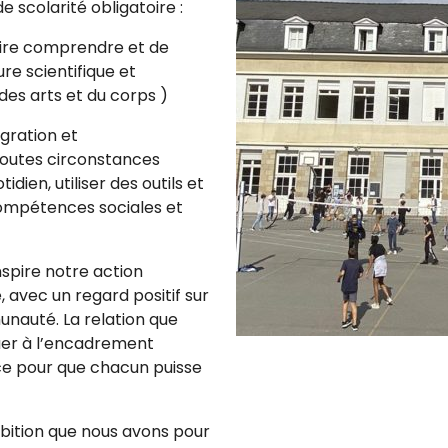
 scolarité obligatoire :
faire comprendre et de
re scientifique et
es arts et du corps )
gration et
toutes circonstances
ien, utiliser des outils et
ompétences sociales et
nspire notre action
e, avec un regard positif sur
munauté. La relation que
buer à l’encadrement
nce pour que chacun puisse
mbition que nous avons pour