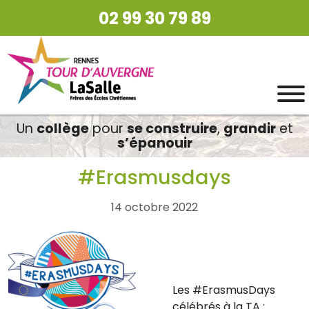
02 99 30 79 89
Un
collège
pour
se construire
,
grandir
et
s’épanouir
#Erasmusdays
14 octobre 2022
Les #ErasmusDays
célébrés à la TA :