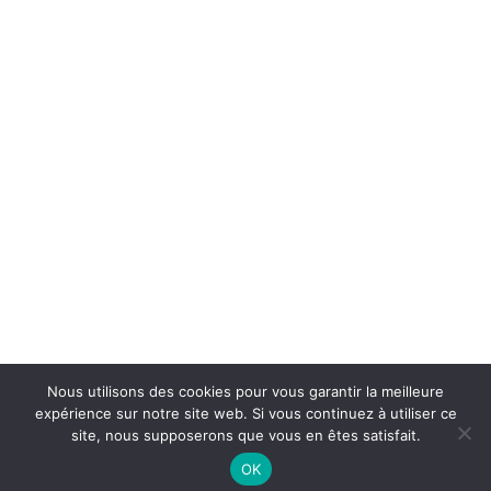
Accueil
Contact
Mentions légales
Plan du site
Nous utilisons des cookies pour vous garantir la meilleure
expérience sur notre site web. Si vous continuez à utiliser ce
site, nous supposerons que vous en êtes satisfait.
OK