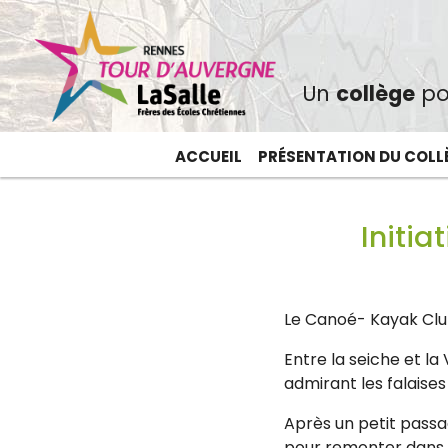
Un
collège
po
ACCUEIL
PRÉSENTATION DU COLL
Initia
Le Canoé- Kayak Club 
Entre la seiche et la
admirant les falaises
Après un petit passag
pour remonter dans l