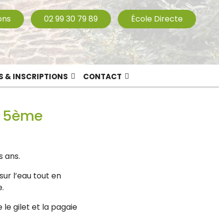
ons
02 99 30 79 89
École Directe
S & INSCRIPTIONS
CONTACT
de 5ème
s ans.
sur l’eau tout en
e.
le gilet et la pagaie