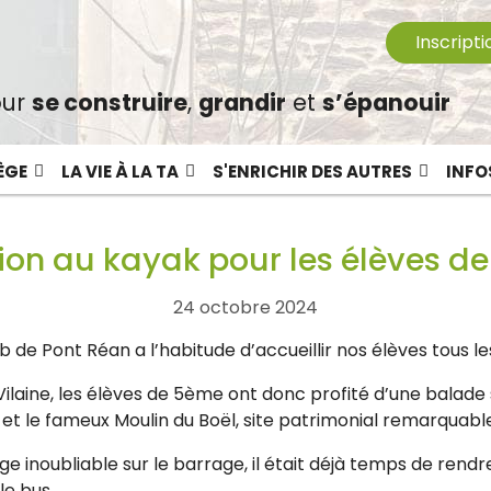
Inscripti
ur
se construire
,
grandir
et
s’épanouir
ÈGE
LA VIE À LA TA
S'ENRICHIR DES AUTRES
INFO
tion au kayak pour les élèves 
24 octobre 2024
de Pont Réan a l’habitude d’accueillir nos élèves tous le
 Vilaine, les élèves de 5ème ont donc profité d’une balade 
 et le fameux Moulin du Boël, site patrimonial remarquabl
e inoubliable sur le barrage, il était déjà temps de rendre 
e bus.