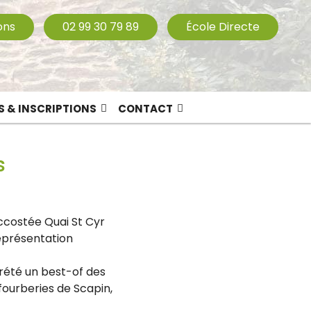
ons
02 99 30 79 89
École Directe
S & INSCRIPTIONS
CONTACT
s
ccostée Quai St Cyr
représentation
rété un best-of des
fourberies de Scapin,