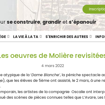
Inscripti
ur
se construire
,
grandir
et
s’épanouir
ÈGE
LA VIE À LA TA
S'ENRICHIR DES AUTRES
INFO
Les oeuvres de Molière revisitée
4 mars 2022
e atypique de la ‘
Dame Blanche’
, la péniche spectacle a
e), que les élèves de 5ème ont assisté, le 2 mars, à une 
.
porain, les artistes de la compagnie Oscalie ont interp
joué des scènes de pièces connues telles que L’Avare, Les 