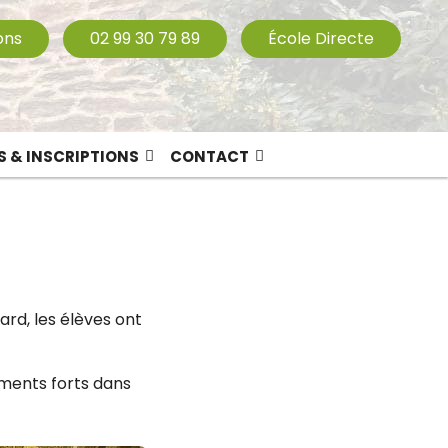
ons
02 99 30 79 89
École Directe
S & INSCRIPTIONS
CONTACT
ard, les élèves ont
oments forts dans