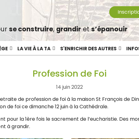
Inscripti
ur
se construire
,
grandir
et
s’épanouir
ÈGE
LA VIE À LA TA
S'ENRICHIR DES AUTRES
INFO
Profession de Foi
14 juin 2022
etraite de profession de foi à la maison St François de Din
on de foi ce dimanche 12 juin à la Cathédrale.
ent pour la 1ère fois le sacrement de l’eucharistie. Des m
ent à grandir.