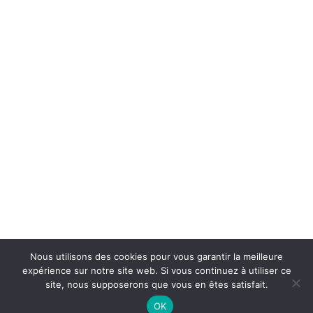
Accueil
Contact
Mentions légales
Plan du site
Nous utilisons des cookies pour vous garantir la meilleure
expérience sur notre site web. Si vous continuez à utiliser ce
site, nous supposerons que vous en êtes satisfait.
OK