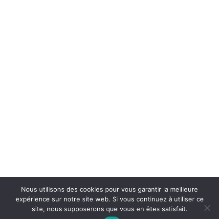
Accueil
Contact
Mentions légales
Plan du site
Nous utilisons des cookies pour vous garantir la meilleure
expérience sur notre site web. Si vous continuez à utiliser ce
site, nous supposerons que vous en êtes satisfait.